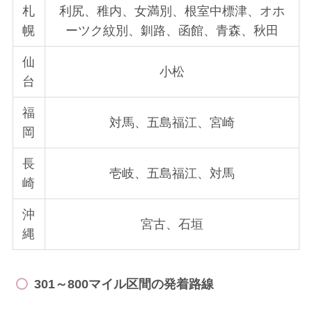
札
利尻、稚内、女満別、根室中標津、オホ
幌
ーツク紋別、釧路、函館、青森、秋田
仙
小松
台
福
対馬、五島福江、宮崎
岡
長
壱岐、五島福江、対馬
崎
沖
宮古、石垣
縄
301～800マイル区間の発着路線