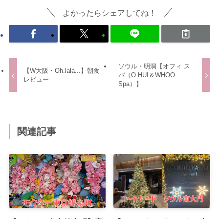
よかったらシェアしてね！
ソウル・明洞【オフィ ス
【W大阪・Oh.lala...】朝食
パ（O HUI＆WHOO
レビュー
Spa）】
関連記事